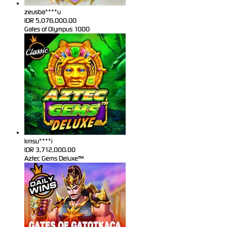
zeusba****u
IDR
5,076,000.00
Gates of Olympus 1000
kmsu****i
IDR
3,712,000.00
Aztec Gems Deluxe™