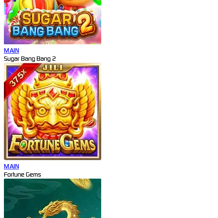
MAIN
Sugar Bang Bang 2
MAIN
Fortune Gems