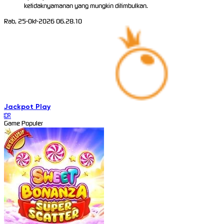
ketidaknyamanan yang mungkin ditimbulkan.
Rab, 25-Okt-2026 06.28.10
Jackpot
Play
IDR
Game Populer