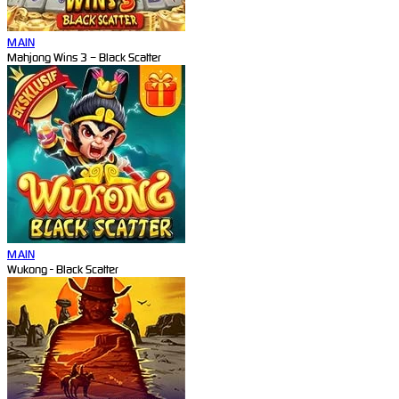
MAIN
Mahjong Wins 3 – Black Scatter
MAIN
Wukong - Black Scatter