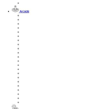
Arcade