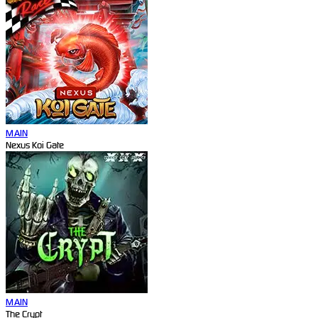
MAIN
Nexus Koi Gate
MAIN
The Crypt