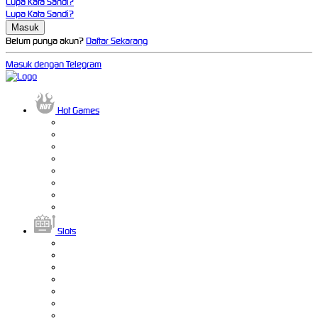
Lupa Kata Sandi?
Lupa Kata Sandi?
Belum punya akun?
Daftar Sekarang
Masuk dengan Telegram
Hot Games
Slots